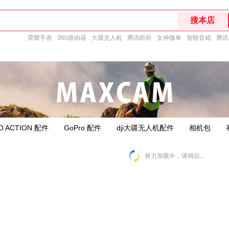
荣耀手表
360路由器
大疆无人机
腾讯听听
女神微单
智能音箱
腾讯
O ACTION 配件
GoPro 配件
dji大疆无人机配件
相机包
努力加载中，请稍后...