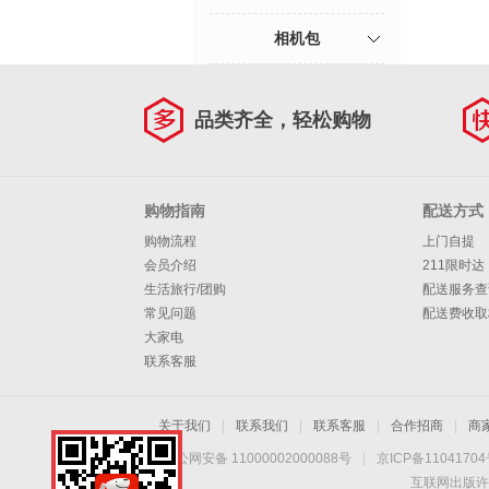
相机包
品类齐全，轻松购物
购物指南
配送方式
购物流程
上门自提
会员介绍
211限时达
生活旅行/团购
配送服务查
常见问题
配送费收取
大家电
联系客服
关于我们
|
联系我们
|
联系客服
|
合作招商
|
商
京公网安备 11000002000088号
|
京ICP备1104170
互联网出版许