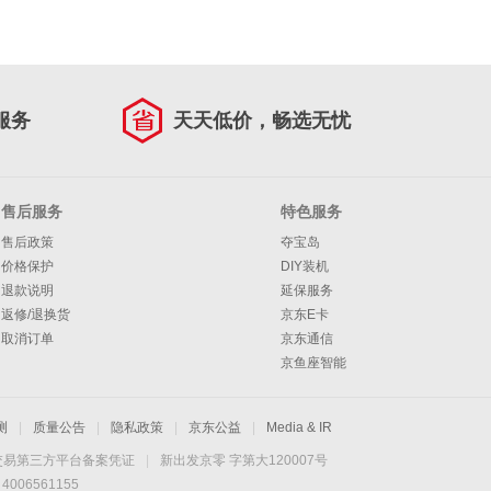
服务
天天低价，畅选无忧
售后服务
特色服务
售后政策
夺宝岛
价格保护
DIY装机
退款说明
延保服务
返修/退换货
京东E卡
取消订单
京东通信
京鱼座智能
测
|
质量公告
|
隐私政策
|
京东公益
|
Media & IR
交易第三方平台备案凭证
|
新出发京零 字第大120007号
06561155