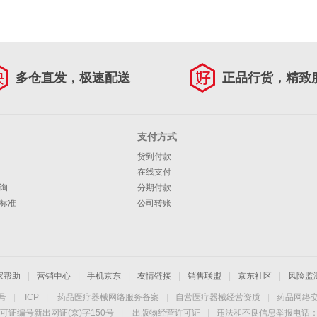
多仓直发，极速配送
正品行货，精致
支付方式
货到付款
在线支付
询
分期付款
标准
公司转账
家帮助
|
营销中心
|
手机京东
|
友情链接
|
销售联盟
|
京东社区
|
风险监
4号
|
ICP
|
药品医疗器械网络服务备案
|
自营医疗器械经营资质
|
药品网络
可证编号新出网证(京)字150号
|
出版物经营许可证
|
违法和不良信息举报电话：40